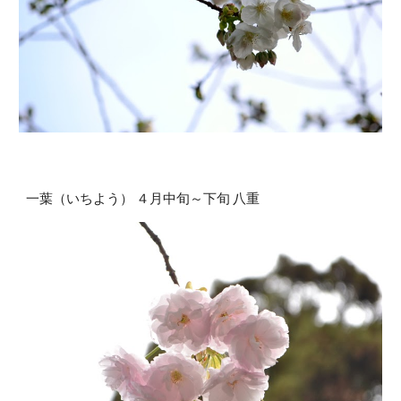
一葉（いちよう） ４月中旬～下旬 八重