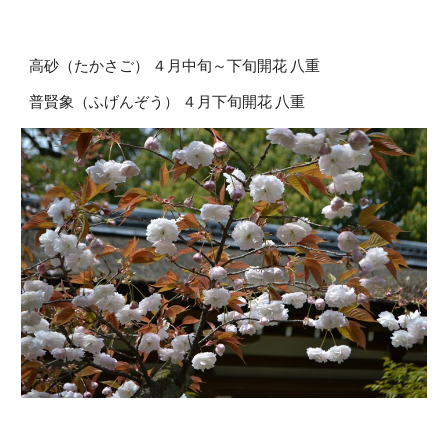
高砂（たかさご） ４月中旬～下旬開花 八重
普賢象（ふげんぞう） ４月下旬開花 八重