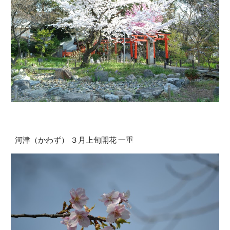
河津（かわず） ３月上旬開花 一重