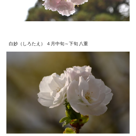
白妙（しろたえ） ４月中旬～下旬 八重