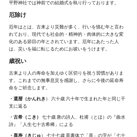
平野神社では神前での結婚式を執り行っております。
厄除け
厄年はとは、古来より災難が多く、行いを慎む年と言わ
れており、現代でも社会的・精神的・肉体的に大きな変
化のある節目の年とされています。厄年にあたった人
は、災いを福に転じるためにお祓いをうけます。
歳祝い
古来より人の寿命を加えゆく区切りを祝う習慣がありま
す。これまでの無事息災を感謝し、さらに今後の延命寿
命をご祈念します。
・還暦（かんれき
） 六十歳 六十年で生まれた年と同じ干
支に返る
・古希（こき）
 七十歳 唐の詩人、杜甫（とほ）の『曲水
詩』「人生七十古希稀」による
・喜寿（きじゅ
） 七十七歳 草書体で「喜」の字が「七十