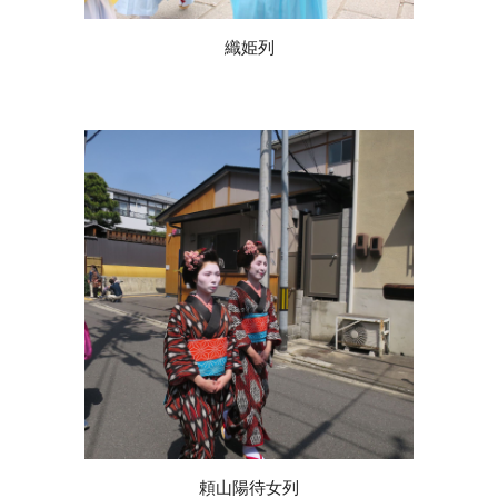
織姫列
頼山陽待女列