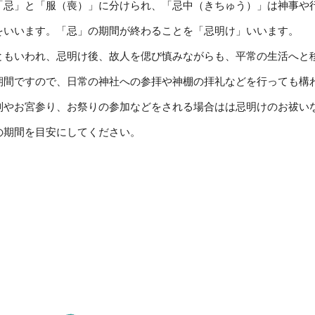
「忌」と「服（喪）」に分けられ、「忌中（きちゅう）」は神事や
をいいます。「忌」の期間が終わることを「忌明け」いいます。
ともいわれ、忌明け後、故人を偲び慎みながらも、平常の生活へと
期間ですので、日常の神社への参拝や神棚の拝礼などを行っても構
列やお宮参り、お祭りの参加などをされる場合はは忌明けのお祓い
の期間を目安にしてください。