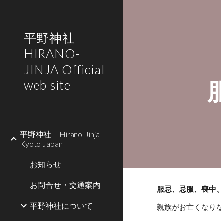
Sk
平野神社
HIRANO-
JINJA Official
web site
平野神社 Hirano-Jinja
Kyoto Japan
お知らせ
お問合せ・交通案内
服忌、忌服、喪中
平野神社について
親族がお亡くなり