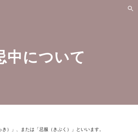
ion
忌中について
っき）」、または「忌服（きぶく）」といいます。