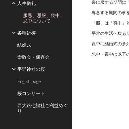
喪に服する期間は
人生儀礼
専念する期間の事
服忌、忌服、喪中、
忌中について
「服」は「喪中」
各種祈祷
平常の生活へ戻る
喪中に結婚式の参
結婚式
忌中・喪中は以下
崇敬会・保存会
平野神社の桜
English page
桜コンサート
西大路七福社ご利益めぐ
り