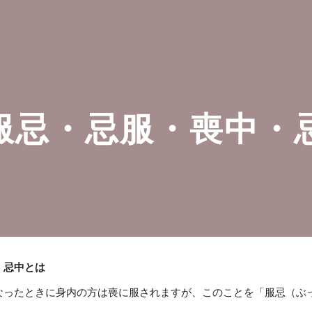
ip to main content
Skip to navigat
服忌・忌服・喪中・
、忌中とは
なったときに身内の方は喪に服されますが、このことを「服忌（ぶ