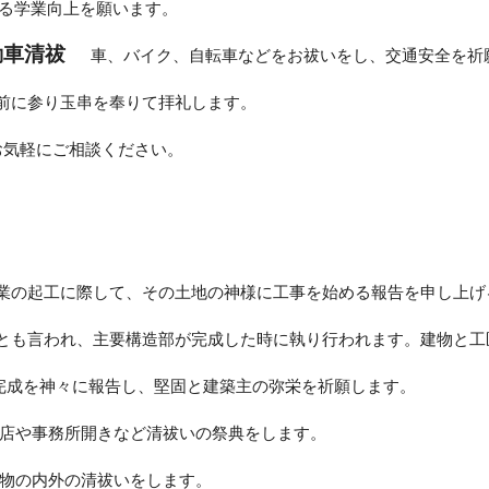
なる学業向上を願います。
動車清祓
車、バイク、自転車などをお祓いをし、交通安全を祈
前に参り玉串を奉りて拝礼します。
お気軽にご相談ください。
業の起工に際して、その土地の神様に工事を始める報告を申し上げ
とも言われ、主要構造部が完成した時に執り行われます。建物と工
完成を神々に報告し、堅固と建築主の弥栄を祈願します。
店や事務所開きなど清祓いの祭典をします。
物の内外の清祓いをします。