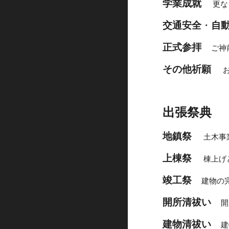
学業成就　
 更
交通安全
・
自
正式参拝
　ご神
その他祈願
出張祭典
地鎮祭　
土木事
上棟祭
棟上げ
竣工祭
　建物の
開所清祓い
　開
建物清祓い
　建