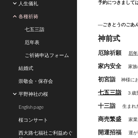
予約につきまして
人生儀礼
各種祈祷
―ごきとうのごあ
七五三詣
神前式
厄年表
厄除祈願　
厄年
ご祈祷申込フォーム
家内安全　
 家
結婚式
初宮詣
 　神様
崇敬会・保存会
七五三詣
３歳
平野神社の桜
十三詣　
 生ま
English page
商売繁盛 　
桜コンサート
家業
開運招福 　
西大路七福社ご利益めぐ
運が