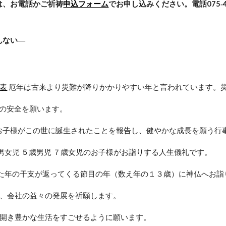
は、お電話かご祈祷
申込フォーム
でお申し込みください。電話075‐46
んない―
表
 厄年は古来より災難が降りかかりやすい年と言われています。
族の安全を願います。
にお子様がこの世に誕生されたことを報告し、健やかな成長を願う行
男女児 ５歳男児 ７歳女児のお子様がお詣りする人生儀礼です。
れた年の干支が返ってくる節目の年（数え年の１３歳）に神仏へお
、会社の益々の発展を祈願します。
開き豊かな生活をすごせるように願います。