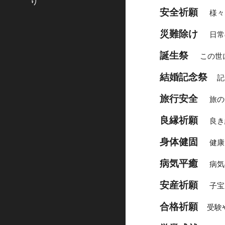
り
安全祈願
様々
災難除け
日常
誕生祭
この世
結婚記念祭
　記
旅行安全
旅の
良縁祈願　
良き
身体健固
健康
病気平癒
病気
安産祈願
子宝
合格祈願
 受